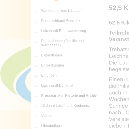
52,5 K
Wanderung zum L.L. Lauf
Das Leichhardt-Romméx
52,5 Ki
Leichhardt-Rundwanderweg
Teilneh
Veranst
Person/Leben (Familie und
Werdegang)
Trebats
Leichha
Expeditionen
Die Läu
Entdeckungen
begeiste
Ehrungen
Einen r
die Init
Leichhardt-Denkmal
auch in
Presseartikel, Historie und Archiv
Wochen
Schnee 
10 Jahre Leichhardt-Konferenz
nach Co
Videos
Vereist
sieben 
Literaturtipps