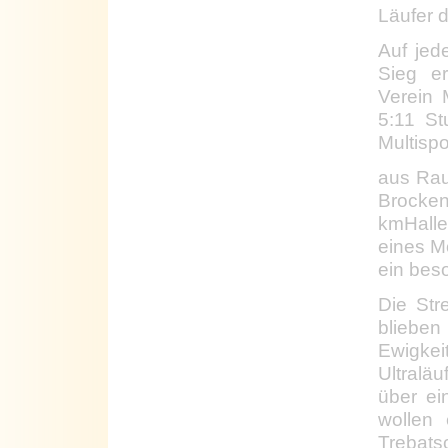
Läufer 
Auf jed
Sieg e
Verein M
5:11 St
Multispo
aus Rau
Brock
kmHalle
eines M
ein bes
Die Str
blieben
Ewigke
Ultralä
über ei
wollen
Trebat