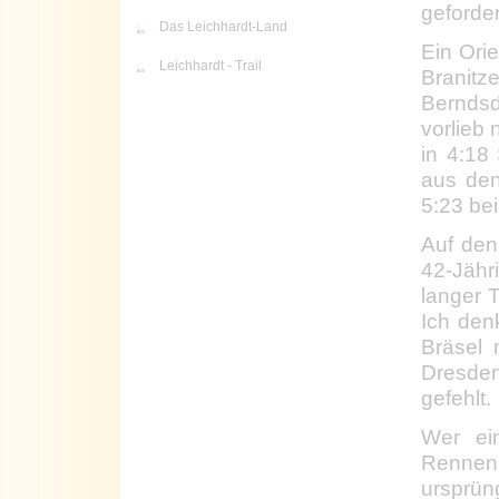
geforde
Das Leichhardt-Land
Ein Orie
Leichhardt - Trail
Branit
Berndsd
vorlieb
in 4:18
aus den
5:23 bei
Auf den
42-Jähr
langer T
Ich den
Bräsel
Dresden
gefehlt.
Wer ei
Rennen 
ursprün