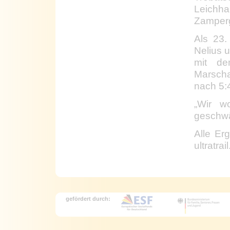
Leich
Zamperge
Als 23.
Nelius 
mit de
Marscha
nach 5:4
„Wir w
geschwä
Alle Er
ultratrai
gefördert durch: